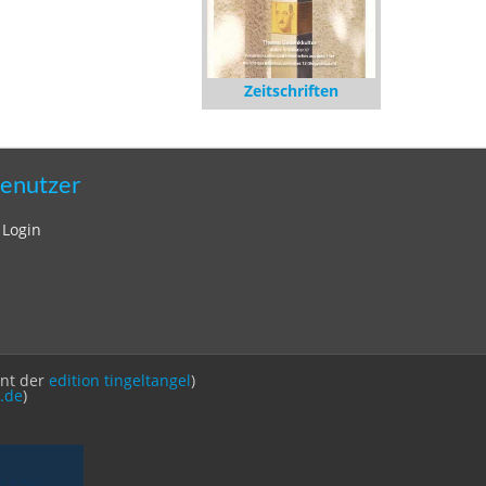
Zeitschriften
enutzer
Login
int der
edition tingeltangel
)
.de
)