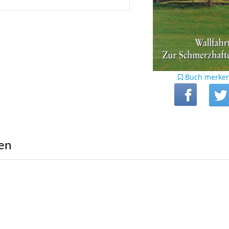
Buch merke
ren