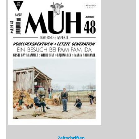
Neuerscheinungen
Vorschau
Buchtipps
Rezensionen
Medien
Stöbern