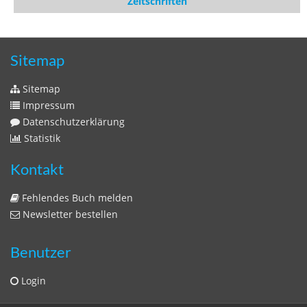
Datenschutzerklärung
Statistik
Kontakt
Fehlendes Buch melden
Newsletter bestellen
Benutzer
Login
litera bavarica ist eine Unternehmung der
Histonauten
und der
Edition Luftschiffer
(ein Imprint der
edition tingeltangel
)
in Zusammenarbeit mit Gerhard Willhalm (
stadtgeschichte-
muenchen.de
)
© 2020 Gerhard Willhalm, inc. All rights reserved.