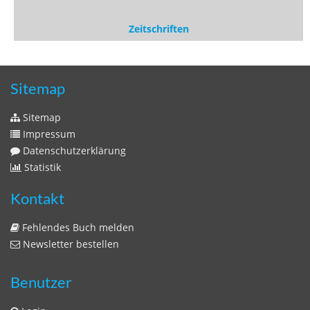
Sitemap
Sitemap
Impressum
Datenschutzerklärung
Statistik
Kontakt
Fehlendes Buch melden
Newsletter bestellen
Benutzer
Login
litera bavarica ist eine Unternehmung der
Histonauten
und der
Edition Luftschiffer
(ein Imprint der
edition tingeltangel
)