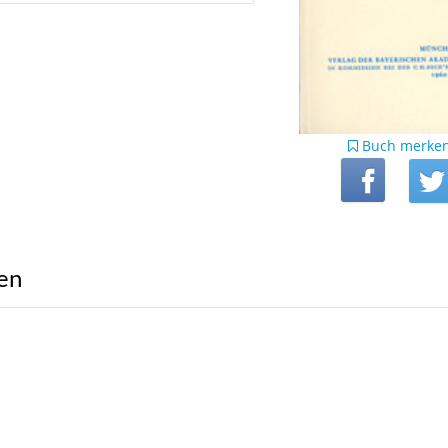
Buch merke
ren