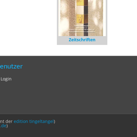
Zeitschriften
enutzer
Login
int der
edition tingeltangel
)
.de
)