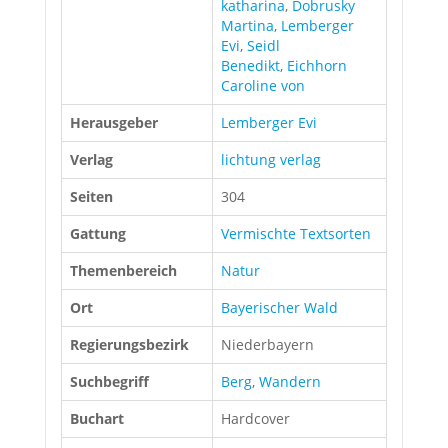
katharina
,
Dobrusky
Martina
,
Lemberger
Evi
,
Seidl
Benedikt
,
Eichhorn
Caroline von
Herausgeber
Lemberger Evi
Verlag
lichtung verlag
Seiten
304
Gattung
Vermischte Textsorten
Themenbereich
Natur
Ort
Bayerischer Wald
Regierungsbezirk
Niederbayern
Suchbegriff
Berg
,
Wandern
Buchart
Hardcover