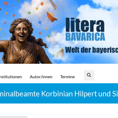
nstitutionen
Autor/innen
Termine
nalbeamte Korbinian Hilpert und Sie