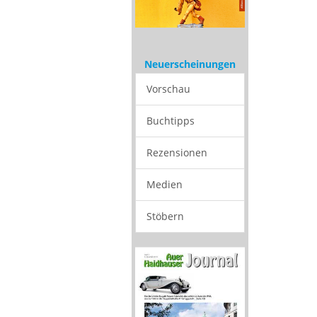
Neuerscheinungen
Vorschau
Buchtipps
Rezensionen
Medien
Stöbern