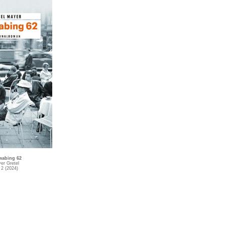
wabing 62
er Gretel
 2 (2024)