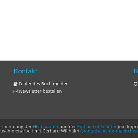
Kontakt
B
Fehlendes Buch melden
Newsletter bestellen
Unternehmung der
Histonauten
und der
Edition Luftschiffer
(ein Impr
Zusammenarbeit mit Gerhard Willhalm (
stadtgeschichte-muenchen