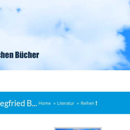
gfried B...
Home
Literatur
Reihen