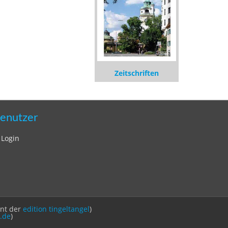
Zeitschriften
enutzer
Login
int der
edition tingeltangel
)
.de
)