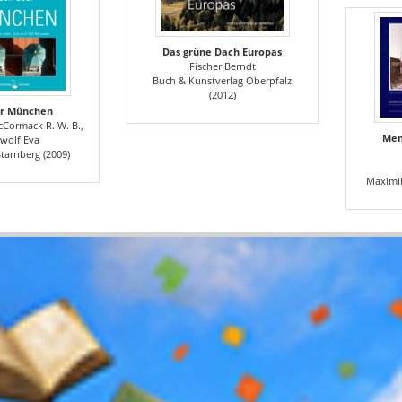
Das grüne Dach Europas
Fischer Berndt
Buch & Kunstverlag Oberpfalz
(2012)
er München
cCormack R. W. B.,
Mem
wolf Eva
Starnberg (2009)
Maximil