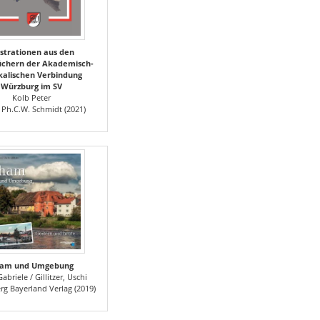
ustrationen aus den
üchern der Akademisch-
kalischen Verbindung
Würzburg im SV
Kolb Peter
 Ph.C.W. Schmidt (2021)
am und Umgebung
Gabriele / Gillitzer, Uschi
rg Bayerland Verlag (2019)