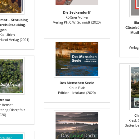
Die Seckendorff
Rößner Volker
imat – Straubing
Verlag Ph.C.W. Schmidt (2020)
Ill
reis Straubing-
Gästeb
ogen
Musi
Kai Ulrich
land Verlag (2021)
Verlag
Des Menschen Seele
Klaus Plab
Edition Lichtland (2020)
dfremd
r Berndt
erlag Oberpfalz
020)
Ch
Kiesl, 
Battenbe