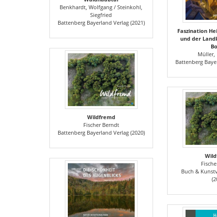
Benkhardt, Wolfgang / Steinkohl,
Siegfried
Battenberg Bayerland Verlag (2021)
Faszination He
und der Landk
B
Müller, 
Battenberg Bayer
Wildfremd
Fischer Berndt
Battenberg Bayerland Verlag (2020)
Wil
Fische
Buch & Kunstv
(2