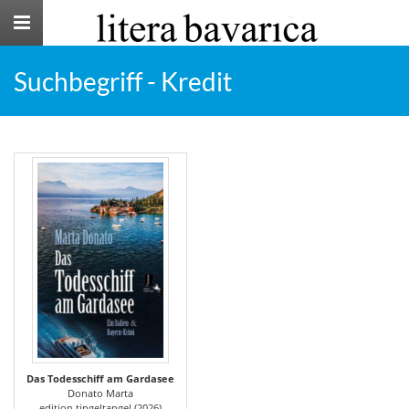
Toggle
navigation
Suchbegriff - Kredit
Das Todesschiff am Gardasee
Donato Marta
edition tingeltangel (2026)