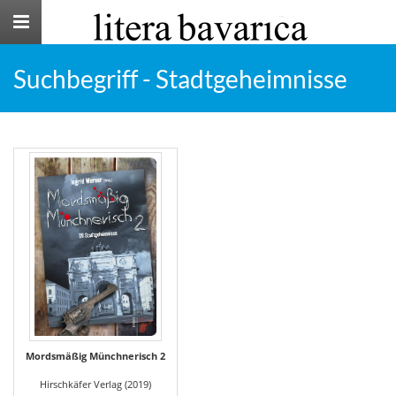
Toggle
navigation
Suchbegriff - Stadtgeheimnisse
Mordsmäßig Münchnerisch 2
Hirschkäfer Verlag (2019)