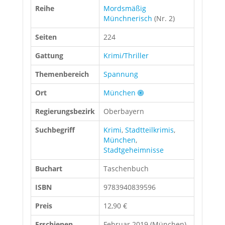
Reihe
Mordsmäßig
Münchnerisch
(Nr. 2)
Seiten
224
Gattung
Krimi/Thriller
Themenbereich
Spannung
Ort
München
Regierungsbezirk
Oberbayern
Suchbegriff
Krimi
,
Stadtteilkrimis
,
München
,
Stadtgeheimnisse
Buchart
Taschenbuch
ISBN
9783940839596
Preis
12,90 €
Erschienen
Februar 2019 (München)