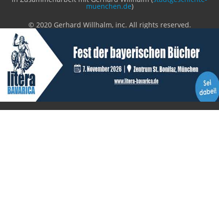
litera bavarica ist eine Unternehmung der
Histonauten
und der
Edition Luftschiffer
(ein Imprint der
edition tingeltangel
)
in Zusammenarbeit mit Gerhard Willhalm (
stadtgeschichte-
muenchen.de
)
© 2020 Gerhard Willhalm, inc. All rights reserved.