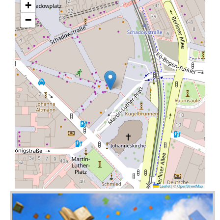
+
−
Leaflet
|
©
OpenStreetMap