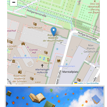
−
Leaflet
|
©
OpenStreetMap