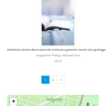
Geistliches Zeitten Buch worin die Schönsten gebether Sambt den gesängge
Lenglachner Phillipp, Willibald Ernst
(2012)
1
2
»
+