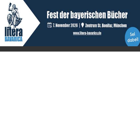
Kontakt
Fehlendes Buch melden
Newsletter bestellen
Benutzer
Login
litera bavarica ist eine Unternehmung der
Histonauten
und der
Edition Luftschiffer
(ein Imprint der
edition tingeltangel
)
in Zusammenarbeit mit Gerhard Willhalm (
stadtgeschichte-
muenchen.de
)
© 2020 Gerhard Willhalm, inc. All rights reserved.