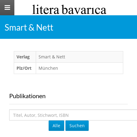
Toggle
navigation
Smart & Nett
Verlag
Smart & Nett
Plz/Ort
München
Publikationen
Alle
Suchen