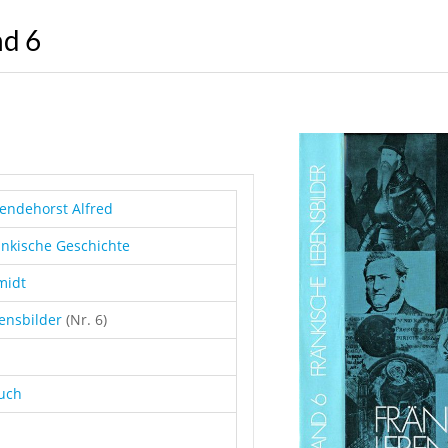
nd 6
endehorst Alfred
änkische Geschichte
midt
bensbilder
(Nr. 6)
buch