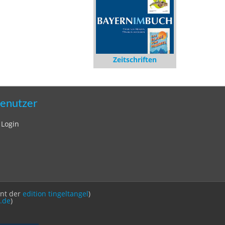
Zeitschriften
enutzer
Login
int der
edition tingeltangel
)
.de
)