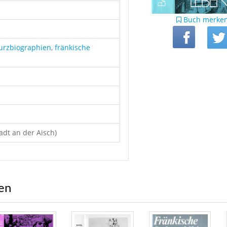
Buch merke
urzbiographien
,
fränkische
adt an der Aisch)
ren