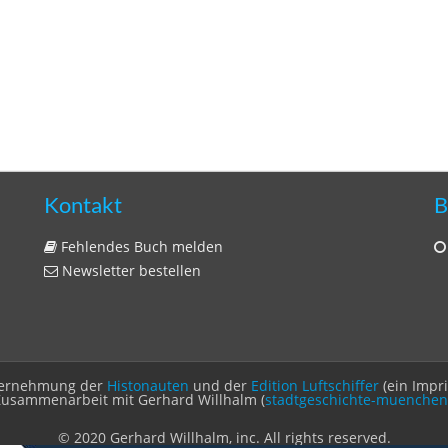
Kontakt
B
Fehlendes Buch melden
Newsletter bestellen
Unternehmung der
Histonauten
und der
Edition Luftschiffer
(ein Impr
Zusammenarbeit mit Gerhard Willhalm (
stadtgeschichte-muenchen
© 2020 Gerhard Willhalm, inc. All rights reserved.