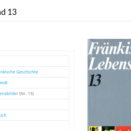
nd 13
änkische Geschichte
midt
bensbilder
(Nr. 13)
buch