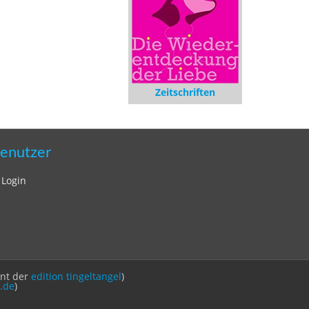
Zeitschriften
enutzer
Login
int der
edition tingeltangel
)
.de
)