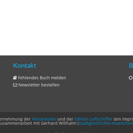
Kontakt
B
Fehlendes Buch melden
Newsletter bestellen
Unternehmung der
Histonauten
und der
Edition Luftschiffer
(ein Impr
Zusammenarbeit mit Gerhard Willhalm (
stadtgeschichte-muenchen