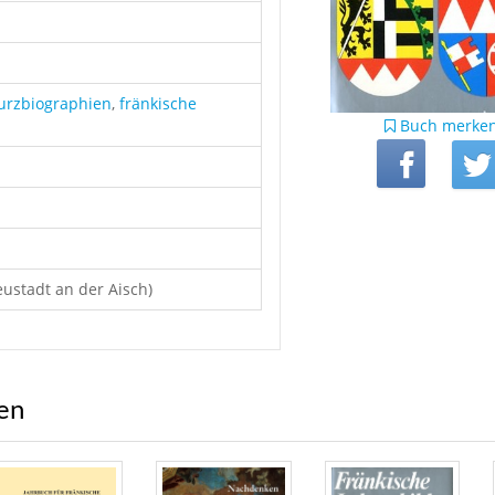
urzbiographien
,
fränkische
Buch merke
ustadt an der Aisch)
ren