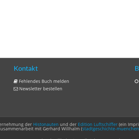
Kontakt
B
Fehlendes Buch melden
Newsletter bestellen
Unternehmung der
Histonauten
und der
Edition Luftschiffer
(ein Impr
Zusammenarbeit mit Gerhard Willhalm (
stadtgeschichte-muenchen