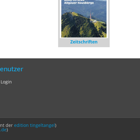
Zeitschriften
enutzer
Login
int der
edition tingeltangel
)
.de
)