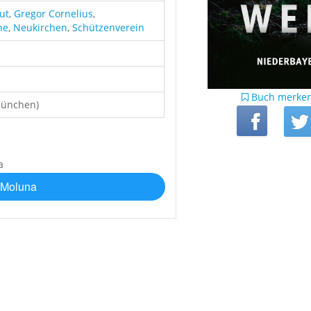
ut
,
Gregor Cornelius
,
he
,
Neukirchen
,
Schützenverein
Buch merke
München)
 Moluna