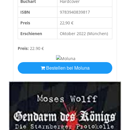
Buchart
Hardcover
ISBN
9783940839817
Preis
22,90 €
Erschienen
Oktober 2022 (München)
Preis:
22.90 €
Bestellen bei Moluna