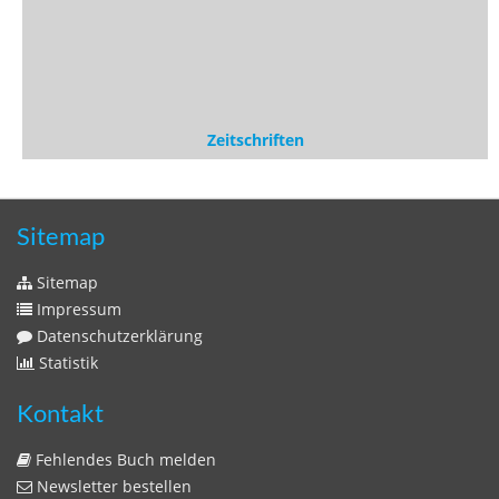
Statistik
Kontakt
Fehlendes Buch melden
Newsletter bestellen
Benutzer
Login
litera bavarica ist eine Unternehmung der
Histonauten
und der
Edition Luftschiffer
(ein Imprint der
edition tingeltangel
)
in Zusammenarbeit mit Gerhard Willhalm (
stadtgeschichte-
muenchen.de
)
© 2020 Gerhard Willhalm, inc. All rights reserved.