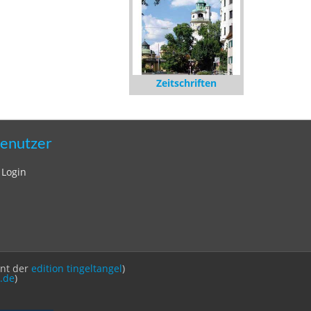
Zeitschriften
enutzer
Login
int der
edition tingeltangel
)
.de
)