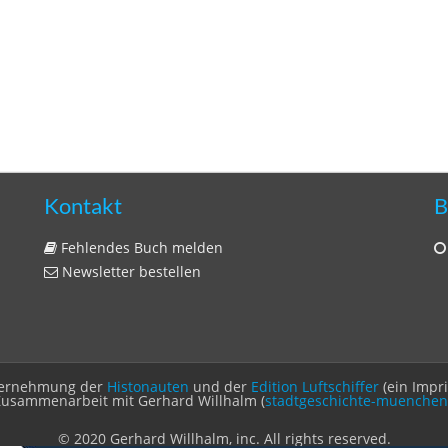
Kontakt
B
Fehlendes Buch melden
Newsletter bestellen
Unternehmung der
Histonauten
und der
Edition Luftschiffer
(ein Impr
Zusammenarbeit mit Gerhard Willhalm (
stadtgeschichte-muenchen
© 2020 Gerhard Willhalm, inc. All rights reserved.