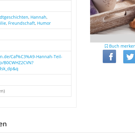
dtgeschichten
,
Hannah
,
lie
,
Freundschaft
,
Humor
Buch merke
on.de/Caf%C3%A9-Hannah-Teil-
/dp/B0CWHZ2CVN?
dsk_dp&q
en)
ren