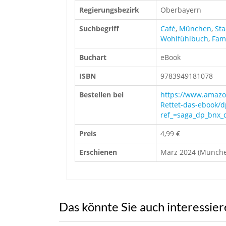
Regierungsbezirk
Oberbayern
Suchbegriff
Café
,
München
,
Sta
Wohlfühlbuch
,
Fami
Buchart
eBook
ISBN
9783949181078
Bestellen bei
https://www.amaz
Rettet-das-ebook
ref_=saga_dp_bnx_
Preis
4,99 €
Erschienen
März 2024 (Münch
Das könnte Sie auch interessie