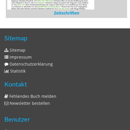
Statistik
Kontakt
Fehlendes Buch melden
Newsletter bestellen
Benutzer
Login
litera bavarica ist eine Unternehmung der
Histonauten
und der
Edition Luftschiffer
(ein Imprint der
edition tingeltangel
)
in Zusammenarbeit mit Gerhard Willhalm (
stadtgeschichte-
muenchen.de
)
© 2020 Gerhard Willhalm, inc. All rights reserved.