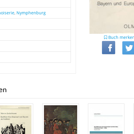
oiserie
,
Nymphenburg
Buch merke
ren