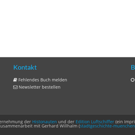
Kontakt
B
Fehlendes Buch melden
Newsletter bestellen
Unternehmung der
Histonauten
und der
Edition Luftschiffer
(ein Impr
Zusammenarbeit mit Gerhard Willhalm (
stadtgeschichte-muenchen