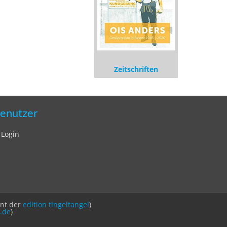
Zeitschriften
enutzer
Login
int der
edition tingeltangel
)
.de
)