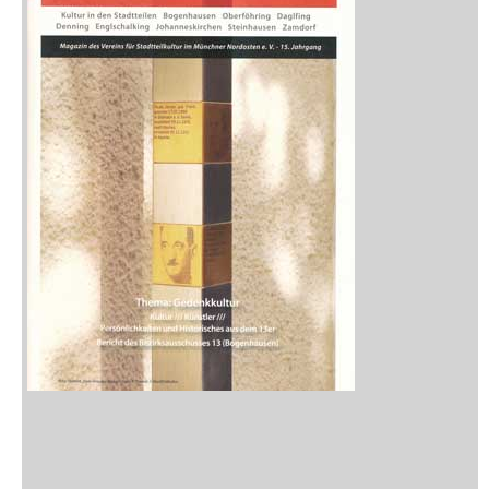
Zeitschriften
Sitemap
Sitemap
Impressum
Datenschutzerklärung
Statistik
Kontakt
Fehlendes Buch melden
Newsletter bestellen