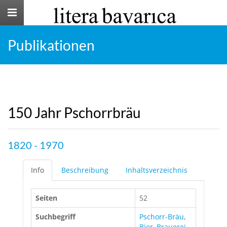
Toggle
navigation
Publikationen
150 Jahr Pschorrbräu
1820 - 1970
Info
Beschreibung
Inhaltsverzeichnis
Seiten
52
Suchbegriff
Pschorr-Bräu
,
Bier
,
Brauerei