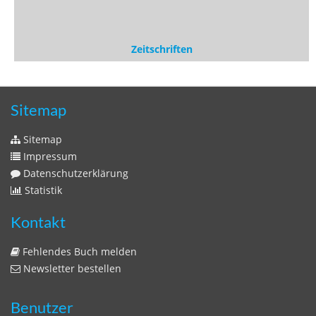
Benutzer
Login
litera bavarica ist eine Unternehmung der
Histonauten
und der
Edition Luftschiffer
(ein Imprint der
edition tingeltangel
)
in Zusammenarbeit mit Gerhard Willhalm (
stadtgeschichte-
muenchen.de
)
© 2020 Gerhard Willhalm, inc. All rights reserved.