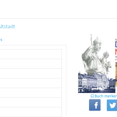
ltstadt
is
Buch merke