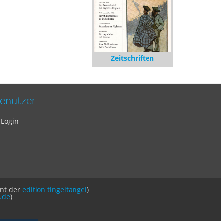
Zeitschriften
enutzer
Login
int der
edition tingeltangel
)
.de
)