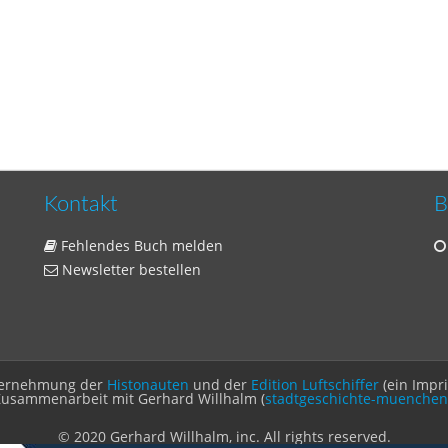
Kontakt
B
Fehlendes Buch melden
Newsletter bestellen
Unternehmung der
Histonauten
und der
Edition Luftschiffer
(ein Impr
Zusammenarbeit mit Gerhard Willhalm (
stadtgeschichte-muenchen
© 2020 Gerhard Willhalm, inc. All rights reserved.