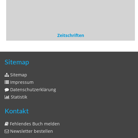
Impressum
Datenschutzerklärung
Statistik
Kontakt
Fehlendes Buch melden
Newsletter bestellen
Benutzer
Login
litera bavarica ist eine Unternehmung der
Histonauten
und der
Edition Luftschiffer
(ein Imprint der
edition tingeltangel
)
in Zusammenarbeit mit Gerhard Willhalm (
stadtgeschichte-
muenchen.de
)
© 2020 Gerhard Willhalm, inc. All rights reserved.