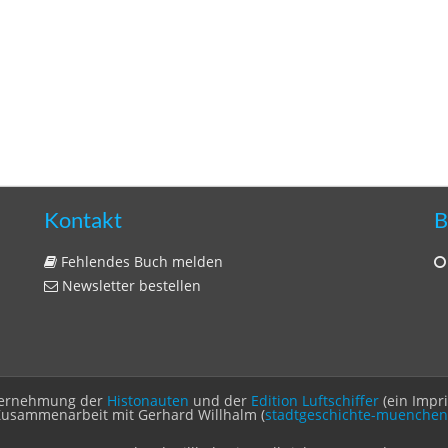
Kontakt
B
Fehlendes Buch melden
Newsletter bestellen
Unternehmung der
Histonauten
und der
Edition Luftschiffer
(ein Impr
Zusammenarbeit mit Gerhard Willhalm (
stadtgeschichte-muenchen