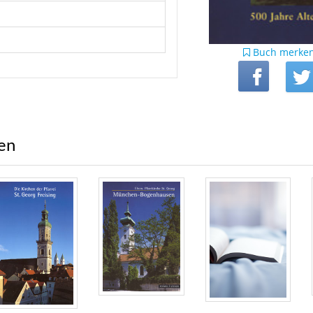
Buch merke
ren