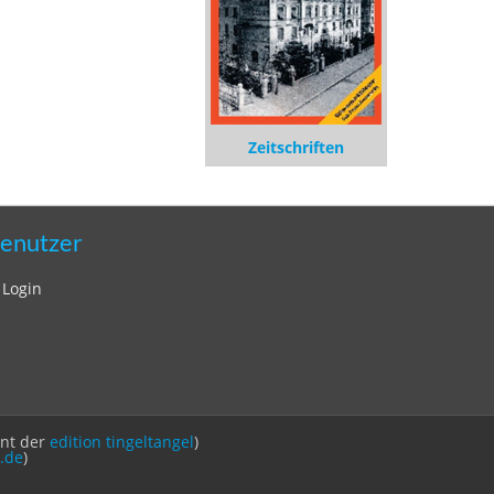
Zeitschriften
enutzer
Login
int der
edition tingeltangel
)
.de
)