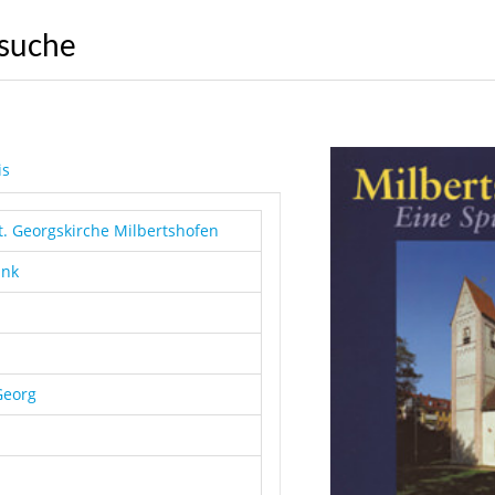
nsuche
is
t. Georgskirche Milbertshofen
ink
Georg