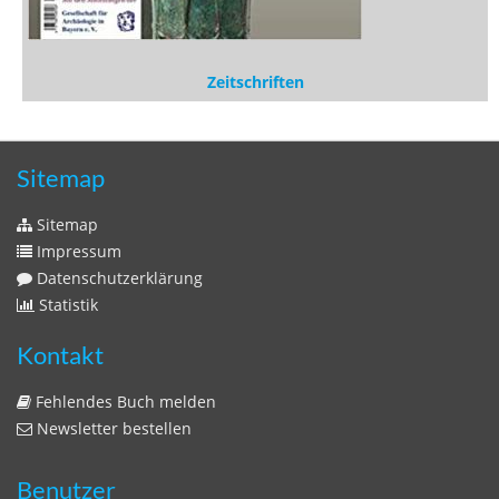
Sitemap
Impressum
Datenschutzerklärung
Statistik
Kontakt
Fehlendes Buch melden
Newsletter bestellen
Benutzer
Login
litera bavarica ist eine Unternehmung der
Histonauten
und der
Edition Luftschiffer
(ein Imprint der
edition tingeltangel
)
in Zusammenarbeit mit Gerhard Willhalm (
stadtgeschichte-
muenchen.de
)
© 2020 Gerhard Willhalm, inc. All rights reserved.