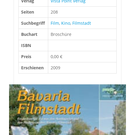
Verlag
Vista Point Verlag
Seiten
208
Suchbegriff
Film
,
Kino
,
Filmstadt
Buchart
Broschüre
ISBN
Preis
0,00 €
Erschienen
2009