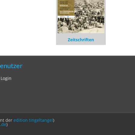
Zeitschriften
enutzer
Login
int der
edition tingeltangel
)
.de
)