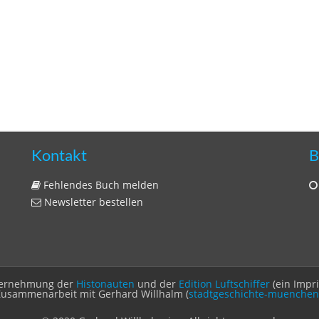
Kontakt
B
Fehlendes Buch melden
Newsletter bestellen
Unternehmung der
Histonauten
und der
Edition Luftschiffer
(ein Impr
Zusammenarbeit mit Gerhard Willhalm (
stadtgeschichte-muenchen