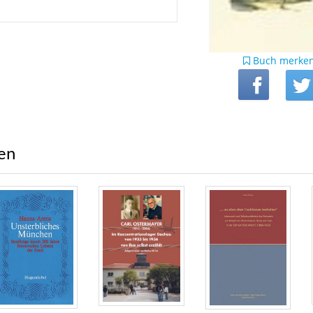
Buch merke
ren