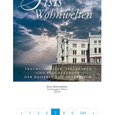
Sisis Wohnwelten
Schweiggert Alfons
(2018)
«
1
5
6
7
8
9
549
»