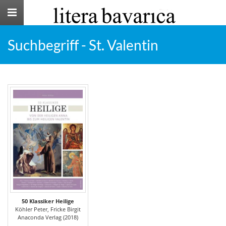
Toggle
navigation
Suchbegriff - St. Valentin
50 Klassiker Heilige
Köhler Peter, Fricke Birgit
Anaconda Verlag (2018)