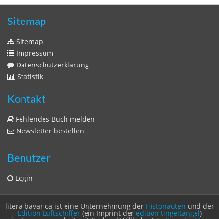
Statistik
Kontakt
Fehlendes Buch melden
Newsletter bestellen
Benutzer
Login
litera bavarica ist eine Unternehmung der
Histonauten
und der
Edition Luftschiffer
(ein Imprint der
edition tingeltangel
)
in Zusammenarbeit mit Gerhard Willhalm (
stadtgeschichte-
muenchen.de
)
© 2020 Gerhard Willhalm, inc. All rights reserved.