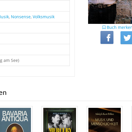
usik
,
Nonsense
,
Volksmusik
Buch merke
g am See)
ren