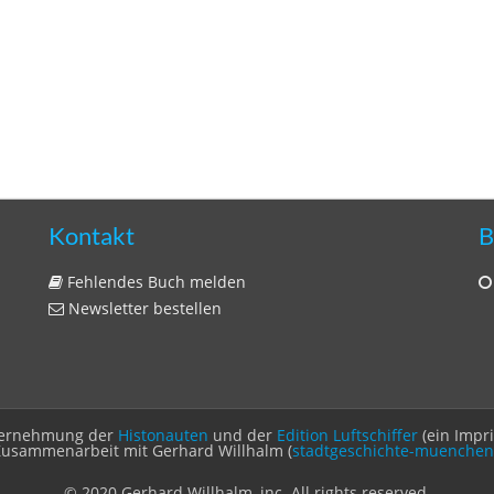
Kontakt
B
Fehlendes Buch melden
Newsletter bestellen
Unternehmung der
Histonauten
und der
Edition Luftschiffer
(ein Impr
Zusammenarbeit mit Gerhard Willhalm (
stadtgeschichte-muenchen
© 2020 Gerhard Willhalm, inc. All rights reserved.