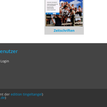
Zeitschriften
enutzer
Login
int der
edition tingeltangel
)
.de
)