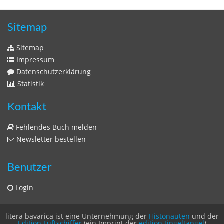
Datenschutzerklärung
Statistik
Kontakt
Fehlendes Buch melden
Newsletter bestellen
Benutzer
Login
litera bavarica ist eine Unternehmung der
Histonauten
und der
Edition Luftschiffer
(ein Imprint der
edition tingeltangel
)
in Zusammenarbeit mit Gerhard Willhalm (
stadtgeschichte-
muenchen.de
)
© 2020 Gerhard Willhalm, inc. All rights reserved.