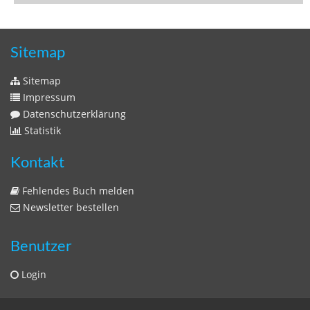
Datenschutzerklärung
Statistik
Kontakt
Fehlendes Buch melden
Newsletter bestellen
Benutzer
Login
litera bavarica ist eine Unternehmung der
Histonauten
und der
Edition Luftschiffer
(ein Imprint der
edition tingeltangel
)
in Zusammenarbeit mit Gerhard Willhalm (
stadtgeschichte-
muenchen.de
)
© 2020 Gerhard Willhalm, inc. All rights reserved.