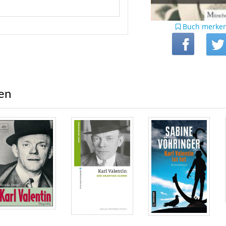
Buch merke
ren