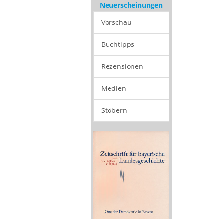
Neuerscheinungen
Vorschau
Buchtipps
Rezensionen
Medien
Stöbern