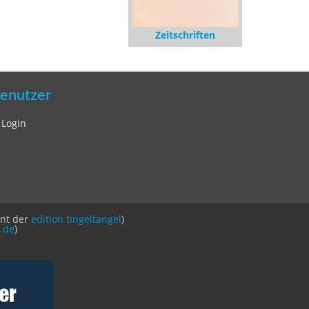
Zeitschriften
enutzer
Login
int der
edition tingeltangel
)
.de
)