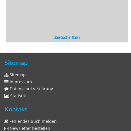
Statistik
Kontakt
Fehlendes Buch melden
Newsletter bestellen
Benutzer
Login
litera bavarica ist eine Unternehmung der
Histonauten
und der
Edition Luftschiffer
(ein Imprint der
edition tingeltangel
)
in Zusammenarbeit mit Gerhard Willhalm (
stadtgeschichte-
muenchen.de
)
© 2020 Gerhard Willhalm, inc. All rights reserved.