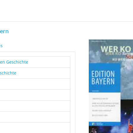
yern
is
hen Geschichte
eschichte