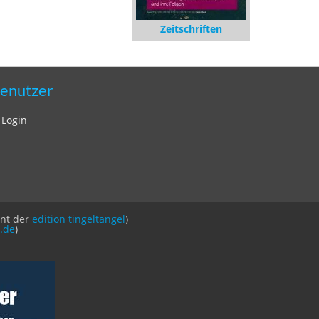
Zeitschriften
enutzer
Login
int der
edition tingeltangel
)
.de
)