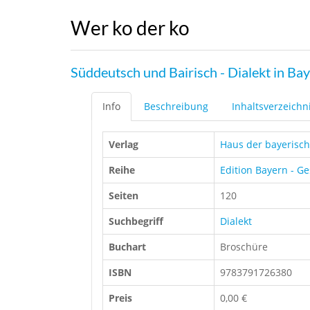
Wer ko der ko
Süddeutsch und Bairisch - Dialekt in Ba
Info
Beschreibung
Inhaltsverzeichn
Verlag
Haus der bayerisc
Reihe
Edition Bayern - G
Seiten
120
Suchbegriff
Dialekt
Buchart
Broschüre
ISBN
9783791726380
Preis
0,00 €