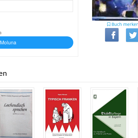
Buch merke
 Moluna
ren