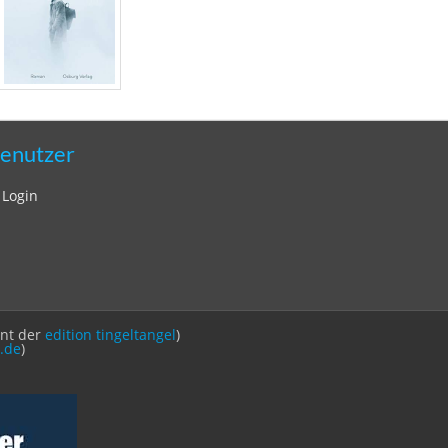
enutzer
Login
int der
edition tingeltangel
)
.de
)