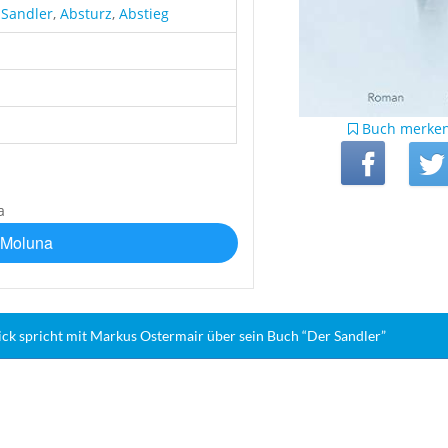
,
Sandler
,
Absturz
,
Abstieg
Buch merke
 Moluna
ick spricht mit Markus Ostermair über sein Buch “Der Sandler”