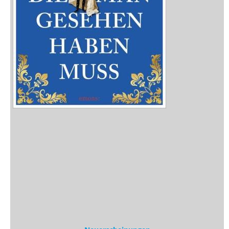
Neuerscheinungen
Vorschau
Buchtipps
Rezensionen
Medien
Stöbern