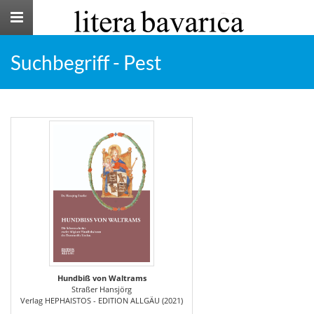
Toggle
navigation
Suchbegriff - Pest
Hundbiß von Waltrams
Straßer Hansjörg
Verlag HEPHAISTOS - EDITION ALLGÄU (2021)