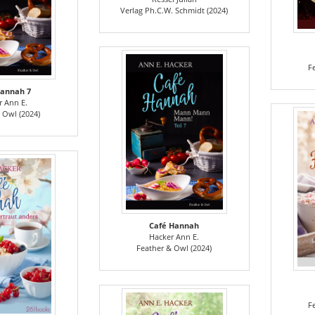
Verlag Ph.C.W. Schmidt (2024)
F
Hannah 7
r Ann E.
 Owl (2024)
Café Hannah
Hacker Ann E.
Feather & Owl (2024)
F