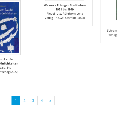
Wasser - Erlanger Stadtleben
1951 bis 1999
Riedel, Ute, Röhrborn Lena
Verlag Ph.C.W. Schmidt (2023)
Schram
Verlag
on Laufer
önlichkeiten
ald, Ina
 Verlag (2022)
1
2
3
4
»