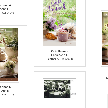
Hannah 4
r Ann E.
 Owl (2024)
Café Hannah
Hacker Ann E.
Feather & Owl (2024)
F
Hannah 6
r Ann E.
 Owl (2023)