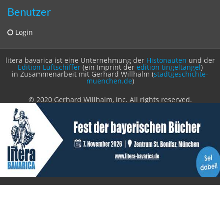
Kontakt
Fehlendes Buch melden
Newsletter bestellen
Benutzer
Login
litera bavarica ist eine Unternehmung der
Histonauten
und der
Edition Luftschiffer
(ein Imprint der
edition tingeltangel
)
in Zusammenarbeit mit Gerhard Willhalm (
stadtgeschichte-
muenchen.de
)
© 2020 Gerhard Willhalm, inc. All rights reserved.