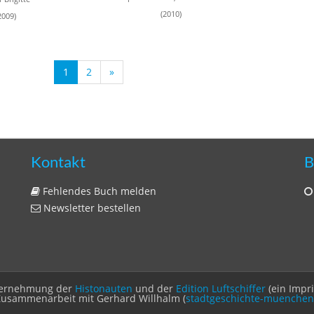
(2010)
2009)
1
2
»
Kontakt
B
Fehlendes Buch melden
Newsletter bestellen
Unternehmung der
Histonauten
und der
Edition Luftschiffer
(ein Impr
Zusammenarbeit mit Gerhard Willhalm (
stadtgeschichte-muenchen