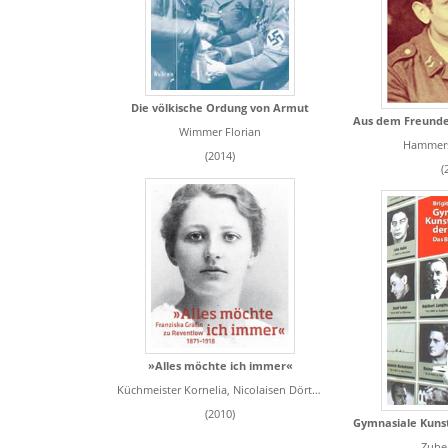
Die völkische Ordung von Armut
Wimmer Florian
Hammers
(2014)
(
»Alles möchte ich immer«
Küchmeister Kornelia, Nicolaisen Dörte, Wolff-Thomsen Ulrike
(2010)
Zuber