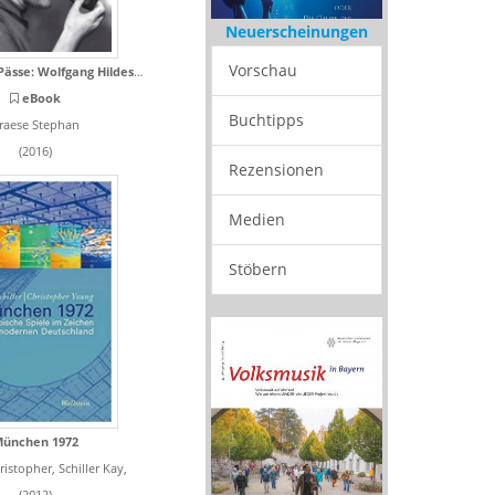
Neuerscheinungen
Vorschau
Jenseits der Pässe: Wolfgang Hildesheimer
eBook
Buchtipps
raese Stephan
(2016)
Rezensionen
Medien
Stöbern
ünchen 1972
istopher, Schiller Kay,
(2012)