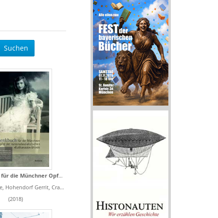
Suchen
Gedenkbuch für die Münchner Opfer der nationalsozialistischen „Euthanasie“-Morde
errit, Cranach Michael von, Tiedemann Sibylle von
(2018)