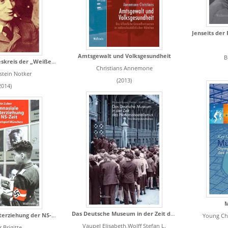
Amtsgewalt und Volksgesundheit
B
Aus dem Freundeskreis der „Weißen Rose“
Christians Annemone
tein Notker
(2013)
2014)
M
Das Deutsche Museum in der Zeit des Nationalsozialismus
Gymnasiale Kunsterziehung der NS-Zeit
Young Chr
Vaupel Elisabeth,Wolff Stefan L.
 Brigitte