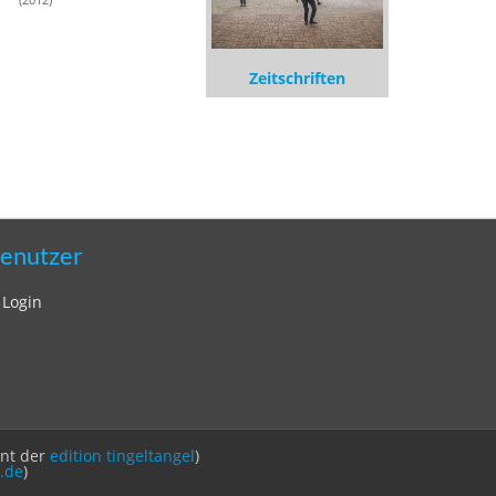
Zeitschriften
enutzer
Login
int der
edition tingeltangel
)
.de
)