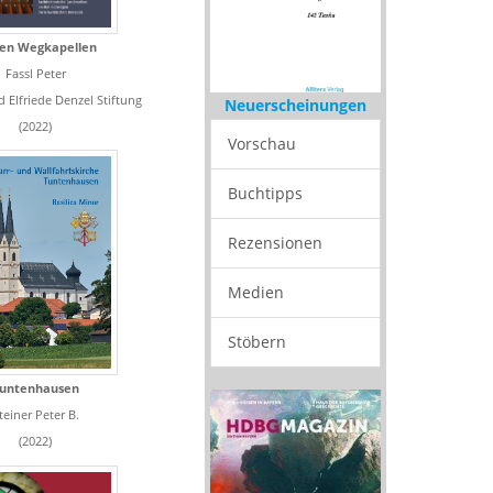
ben Wegkapellen
Fassl Peter
d Elfriede Denzel Stiftung
Neuerscheinungen
(2022)
Vorschau
Buchtipps
Rezensionen
Medien
Stöbern
untenhausen
teiner Peter B.
(2022)