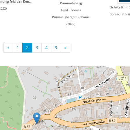
Eichstätt im Spannungsfeld der Kunstzentren
Rummelsberg
2022)
Greif Thomas
Domschatz- und
Rummelsberger Diakonie
(2022)
«
1
2
3
4
9
»