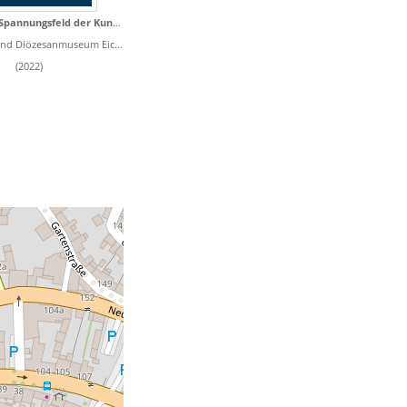
Eichstätt im Spannungsfeld der Kunstzentren
 Diözesanmuseum Eichstätt
(2022)