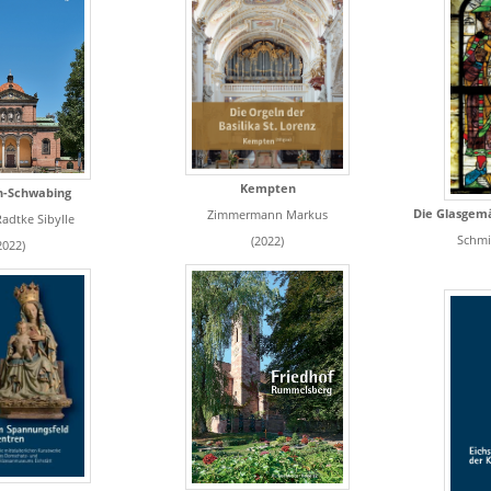
Kempten
-Schwabing
Zimmermann Markus
dtke Sibylle
Schmi
(2022)
2022)