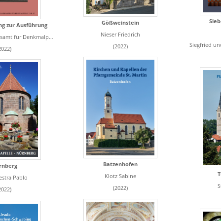
Sie
Gößweinstein
ng zur Ausführung
Nieser Friedrich
mt für Denkmalpflege
Siegfried un
(2022)
2022)
Batzenhofen
rnberg
T
Klotz Sabine
iestra Pablo
S
(2022)
2022)