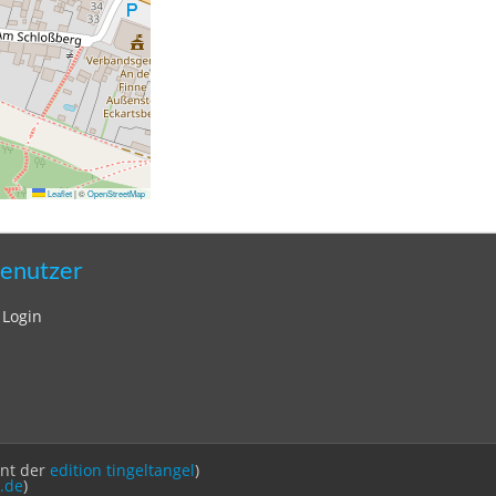
Leaflet
|
©
OpenStreetMap
enutzer
Login
int der
edition tingeltangel
)
.de
)