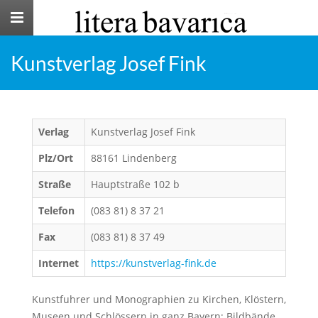
Toggle
navigation
Kunstverlag Josef Fink
Verlag
Kunstverlag Josef Fink
Plz/Ort
88161 Lindenberg
Straße
Hauptstraße 102 b
Telefon
(083 81) 8 37 21
Fax
(083 81) 8 37 49
Internet
https://kunstverlag-fink.de
Kunstfuhrer und Monographien zu Kirchen, Klöstern,
Museen und Schlössern in ganz Bayern; Bildbände