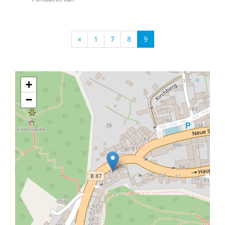
«
1
7
8
9
+
−