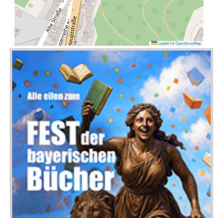
Leaflet
|
©
OpenStreetMap