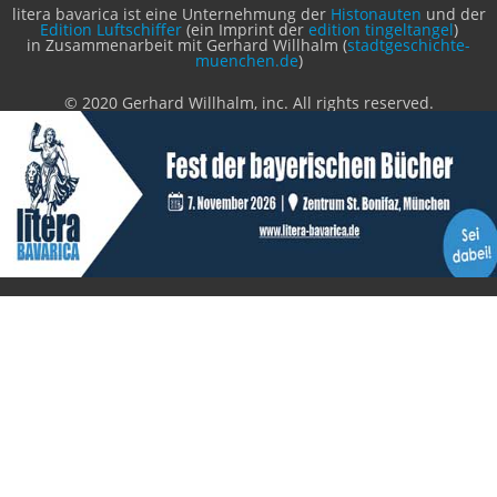
Benutzer
Login
litera bavarica ist eine Unternehmung der
Histonauten
und der
Edition Luftschiffer
(ein Imprint der
edition tingeltangel
)
in Zusammenarbeit mit Gerhard Willhalm (
stadtgeschichte-
muenchen.de
)
© 2020 Gerhard Willhalm, inc. All rights reserved.