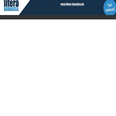
Edition Luftschiffer
(ein Imprint der
edition tingeltangel
)
in Zusammenarbeit mit Gerhard Willhalm (
stadtgeschichte-
muenchen.de
)
© 2020 Gerhard Willhalm, inc. All rights reserved.