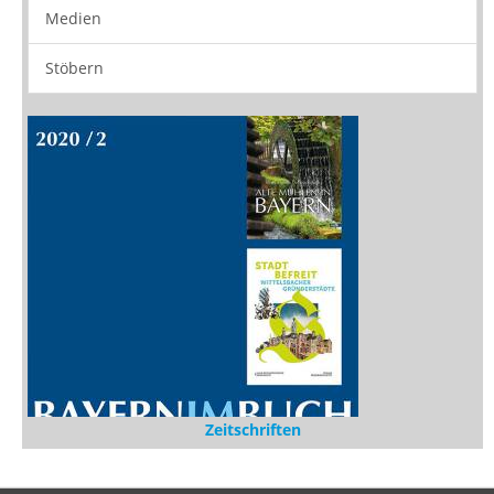
Neuerscheinungen
Vorschau
Buchtipps
Rezensionen
Medien
Stöbern