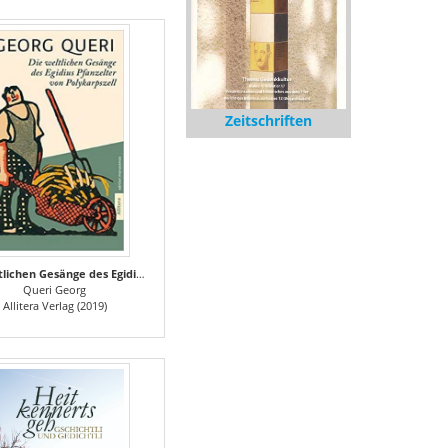
Zeitschriften
Die weltlichen Gesänge des Egidius Pfanzelter zu Polykarpszell
Queri Georg
Allitera Verlag (2019)