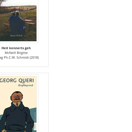
Heit kennerts geh
McNeill Brigitte
ag Ph.C.W. Schmidt (2018)