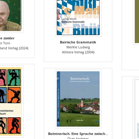
re zwider
Bairische Grammatik
er Toni
Merkle Ludwig
land Verlag (2024)
Allitera Verlag (2004)
Bointnerisch. Eine Sprache zwischen zwei Stühlen Autoren: Öser, Andreas
Öser Andreas