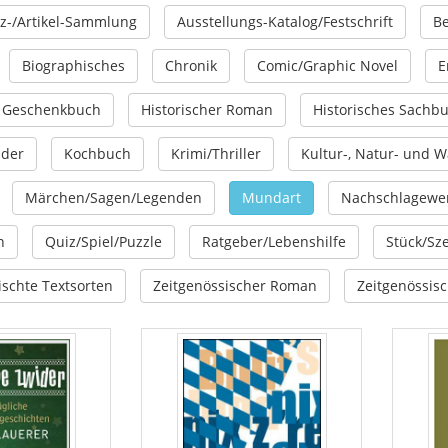
z-/Artikel-Sammlung
Ausstellungs-Katalog/Festschrift
Be
Biographisches
Chronik
Comic/Graphic Novel
E
Geschenkbuch
Historischer Roman
Historisches Sachb
nder
Kochbuch
Krimi/Thriller
Kultur-, Natur- und 
Märchen/Sagen/Legenden
Mundart
Nachschlagewer
n
Quiz/Spiel/Puzzle
Ratgeber/Lebenshilfe
Stück/Sz
schte Textsorten
Zeitgenössischer Roman
Zeitgenössis