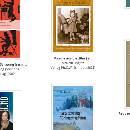
Maadla aus die 50er Jahr
McNeill Brigitte
Nur da Not koan Schwung lassn: Bairische Spruchweisheit für jede Gelegenheit.
Verlag Ph.C.W. Schmidt (2021)
ang Johannes
erlag (2009)
Redt er