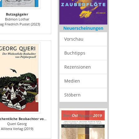
Butzagägaler
Bidmon Lothar
ag Friedrich Pustet (2023)
Neuerscheinungen
Vorschau
Buchtipps
Rezensionen
Medien
Stöbern
Der Wöchentliche Beobachter von Polykarpszell
Queri Georg
Allitera Verlag (2019)