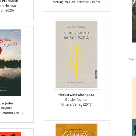
s Fränkisch
Verlag Ph.C.W. Schmidt (1979)
mm Helmut
ndi (2020)
Verl
Herbstwindwischpara
Göttler Norber
t a jeder
Allitera Verlag (2018)
 Brigitte
 Schmidt (2019)