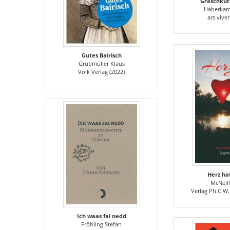
Gräschkur
Haberka
ars vive
Gutes Bairisch
Grubmüller Klaus
Volk Verlag (2022)
Herz ha
McNeill
Verlag Ph.C.W.
Ich waas fai nedd
Fröhling Stefan