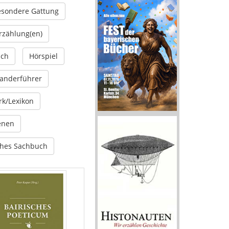
sondere Gattung
rzählung(en)
uch
Hörspiel
Wanderführer
k/Lexikon
enen
ches Sachbuch