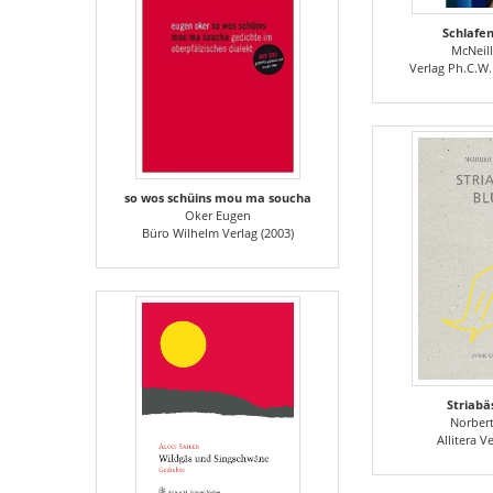
Schlafe
McNeill
Verlag Ph.C.W.
so wos schüins mou ma soucha
Oker Eugen
Büro Wilhelm Verlag (2003)
Striabä
Norbert
Allitera V