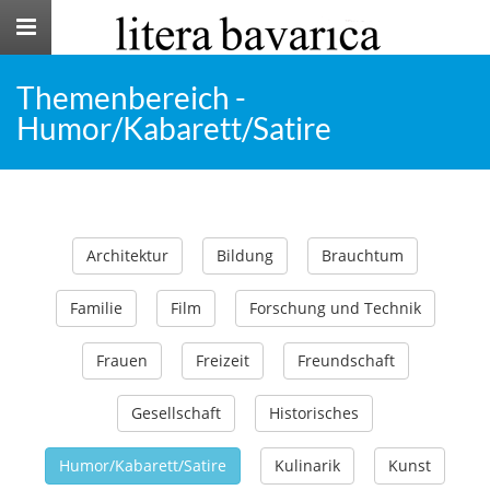
Toggle
navigation
Themenbereich -
Humor/Kabarett/Satire
Architektur
Bildung
Brauchtum
Familie
Film
Forschung und Technik
Frauen
Freizeit
Freundschaft
Gesellschaft
Historisches
Humor/Kabarett/Satire
Kulinarik
Kunst