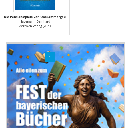
Die Pensionsspiele von Oberammergau
Hagemann Bernhard
Morisken Verlag (2020)
1
2
3
»