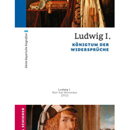
Ludwig I.
Murr Karl Borromäus
(2012)