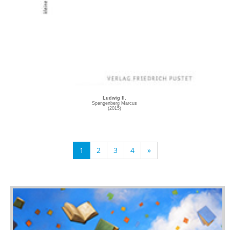
Ludwig II.
Spangenberg Marcus
(2015)
1
2
3
4
»